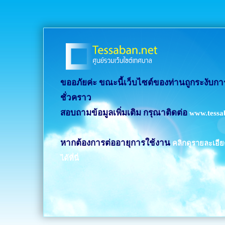
ขออภัยค่ะ ขณะนี้เว็บไซต์ของท่านถูกระงับกา
ชั่วคราว
สอบถามข้อมูลเพิ่มเติม กรุณาติดต่อ
www.tessa
หากต้องการต่ออายุการใช้งาน
คลิกดูรายละเอี
ได้ที่นี่