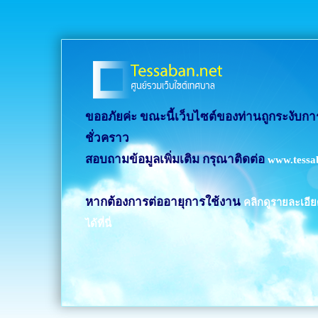
ขออภัยค่ะ ขณะนี้เว็บไซต์ของท่านถูกระงับกา
ชั่วคราว
สอบถามข้อมูลเพิ่มเติม กรุณาติดต่อ
www.tessa
หากต้องการต่ออายุการใช้งาน
คลิกดูรายละเอี
ได้ที่นี่