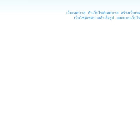
เว็บเทศบาล
ทำเว็บไซต์เทศบาล
สร้างเว็บเ
เว็บไซต์เทศบาลสำเร็จรูป
ออกแบบเว็บไซ