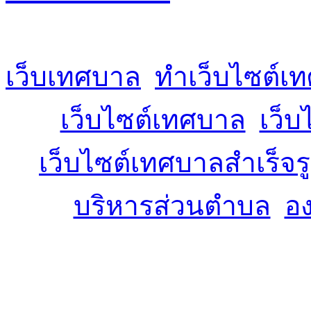
เว็บเทศบาล
ทำเว็บไซต์เ
เว็บไซต์เทศบาล
เว็บ
เว็บไซต์เทศบาลสำเร็จร
บริหารส่วนตำบล
อง