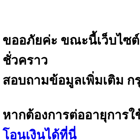
ขออภัยค่ะ ขณะนี้เว็บไซต
ชั่วคราว
สอบถามข้อมูลเพิ่มเติม ก
หากต้องการต่ออายุการใ
โอนเงินได้ที่นี่